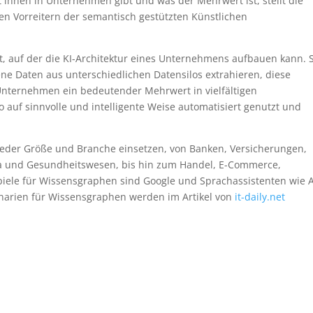
t ihnen in Unternehmen gibt und was der Mehrwert ist, stellt die
n Vorreitern der semantisch gestützten Künstlichen
 auf der die KI-Architektur eines Unternehmens aufbauen kann. 
ene Daten aus unterschiedlichen Datensilos extrahieren, diese
 Unternehmen ein bedeutender Mehrwert in vielfältigen
auf sinnvolle und intelligente Weise automatisiert genutzt und
eder Größe und Branche einsetzen, von Banken, Versicherungen,
ma und Gesundheitswesen, bis hin zum Handel, E-Commerce,
iele für Wissensgraphen sind Google und Sprachassistenten wie 
narien für Wissensgraphen werden im Artikel von
it-daily.net